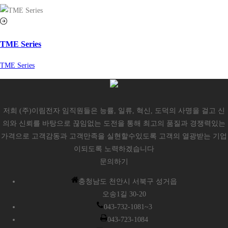
TME Series
TME Series
저희 (주)이림전자 임직원들은 능률, 일류, 혁신, 도덕의 사명을 걸고 신
의와 신뢰를 바탕으로 끊임없는 도전을 통해 최고의 품질과 경쟁력있는
가격으로 고객감동과 고객만족을 실현할수있도록 고객의 열광받는 기업
이되도록 노력하겠습니다
문의하기
충청남도 천안시 서북구 성거읍
오송1길 30-20
043-732-1081~3
043-723-1084