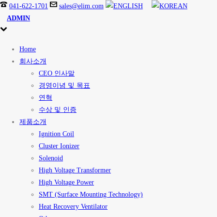
041-622-1701
sales@elim.com
ADMIN
Home
회사소개
CEO 인사말
경영이념 및 목표
연혁
수상 및 인증
제품소개
Ignition Coil
Cluster Ionizer
Solenoid
High Voltage Transformer
High Voltage Power
SMT (Surface Mounting Technology)
Heat Recovery Ventilator