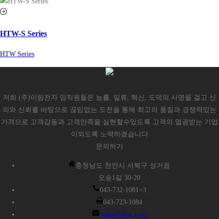
HTW-S Series
HTW Series
저희 (주)이림전자 임직원들은 능률, 일류, 혁신, 도덕의 사명을 걸고 신
의와 신뢰를 바탕으로 끊임없는 도전을 통해 최고의 품질과 경쟁력있는
가격으로 고객감동과 고객만족을 실현할수있도록 고객의 열광받는 기업
이되도록 노력하겠습니다
문의하기
충청남도 천안시 서북구 성거읍
오송1길 30-20
043-732-1081~3
043-723-1084
sales@elim.com