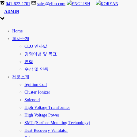
041-622-1701
sales@elim.com
ADMIN
Home
회사소개
CEO 인사말
경영이념 및 목표
연혁
수상 및 인증
제품소개
Ignition Coil
Cluster Ionizer
Solenoid
High Voltage Transformer
High Voltage Power
SMT (Surface Mounting Technology)
Heat Recovery Ventilator