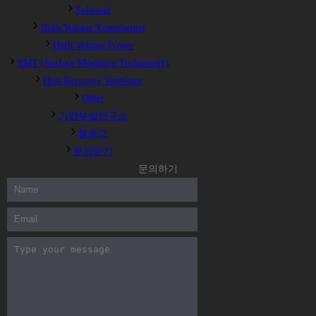
Solenoid
High Voltage Transformer
High Voltage Power
SMT (Surface Mounting Technology)
Heat Recovery Ventilator
Other
기업부설연구소
블로그
문의하기
문의하기