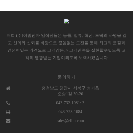
저희 (주)이림전자 임직원들은 능률, 일류, 혁신, 도덕의 사명을 걸
고 신의와 신뢰를 바탕으로 끊임없는 도전을 통해 최고의 품질과
경쟁력있는 가격으로 고객감동과 고객만족을 실현할수있도록 고
객의 열광받는 기업이되도록 노력하겠습니다
문의하기
충청남도 천안시 서북구 성거읍
오송1길 30-20
043-732-1081~3
043-723-1084
sales@elim.com